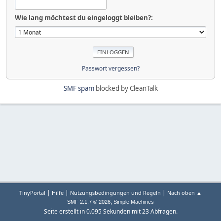
Wie lang möchtest du eingeloggt bleiben?:
Passwort vergessen?
SMF spam
blocked by CleanTalk
|
|
|
TinyPortal
Hilfe
Nutzungsbedingungen und Regeln
Nach oben ▲
,
SMF 2.1.7 © 2026
Simple Machines
Seite erstellt in 0.095 Sekunden mit 23 Abfragen.