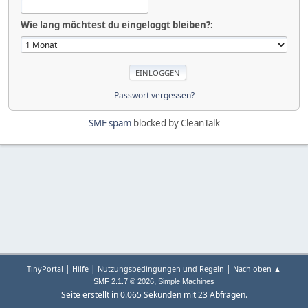
Wie lang möchtest du eingeloggt bleiben?:
Passwort vergessen?
SMF spam
blocked by CleanTalk
|
|
|
TinyPortal
Hilfe
Nutzungsbedingungen und Regeln
Nach oben ▲
,
SMF 2.1.7 © 2026
Simple Machines
Seite erstellt in 0.065 Sekunden mit 23 Abfragen.