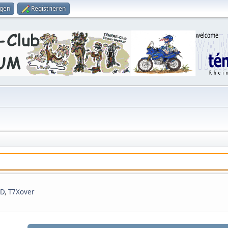
ggen
Registrieren
-D
,
T7Xover