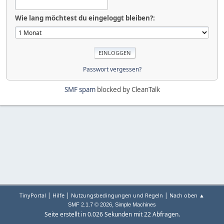
Wie lang möchtest du eingeloggt bleiben?:
Passwort vergessen?
SMF spam
blocked by CleanTalk
|
|
|
TinyPortal
Hilfe
Nutzungsbedingungen und Regeln
Nach oben ▲
,
SMF 2.1.7 © 2026
Simple Machines
Seite erstellt in 0.026 Sekunden mit 22 Abfragen.