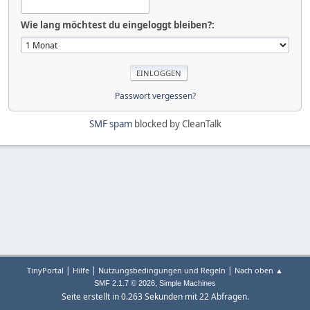
Wie lang möchtest du eingeloggt bleiben?:
Passwort vergessen?
SMF spam
blocked by CleanTalk
|
|
|
TinyPortal
Hilfe
Nutzungsbedingungen und Regeln
Nach oben ▲
,
SMF 2.1.7 © 2026
Simple Machines
Seite erstellt in 0.263 Sekunden mit 22 Abfragen.