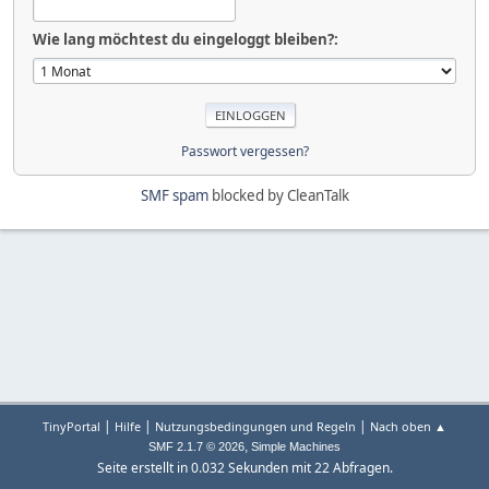
Wie lang möchtest du eingeloggt bleiben?:
Passwort vergessen?
SMF spam
blocked by CleanTalk
|
|
|
TinyPortal
Hilfe
Nutzungsbedingungen und Regeln
Nach oben ▲
,
SMF 2.1.7 © 2026
Simple Machines
Seite erstellt in 0.032 Sekunden mit 22 Abfragen.