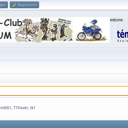
ggen
Registrieren
nni001
,
T7Xover
,
ck1