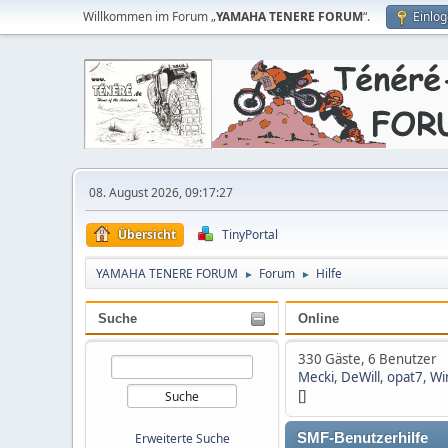
Willkommen im Forum „
YAMAHA TENERE FORUM
“.
Einlo
08. August 2026, 09:17:27
Übersicht
TinyPortal
YAMAHA TENERE FORUM
Forum
Hilfe
►
►
Suche
Online
330 Gäste, 6 Benutzer
Mecki
,
DeWill
,
opat7
,
Wi
[]
Erweiterte Suche
SMF-Benutzerhilfe