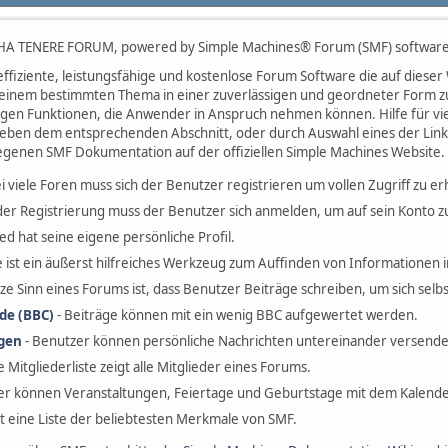
A TENERE FORUM, powered by Simple Machines® Forum (SMF) software
effiziente, leistungsfähige und kostenlose Forum Software die auf dieser
einem bestimmten Thema in einer zuverlässigen und geordneter Form z
higen Funktionen, die Anwender in Anspruch nehmen können. Hilfe für vi
neben dem entsprechenden Abschnitt, oder durch Auswahl eines der Links
legenen SMF Dokumentation auf der offiziellen Simple Machines Website.
i viele Foren muss sich der Benutzer registrieren um vollen Zugriff zu er
der Registrierung muss der Benutzer sich anmelden, um auf sein Konto z
ied hat seine eigene persönliche Profil.
e ist ein äußerst hilfreiches Werkzeug zum Auffinden von Informationen
ze Sinn eines Forums ist, dass Benutzer Beiträge schreiben, um sich selb
de (BBC)
- Beiträge können mit ein wenig BBC aufgewertet werden.
ngen
- Benutzer können persönliche Nachrichten untereinander versende
e Mitgliederliste zeigt alle Mitglieder eines Forums.
er können Veranstaltungen, Feiertage und Geburtstage mit dem Kalende
ist eine Liste der beliebtesten Merkmale von SMF.