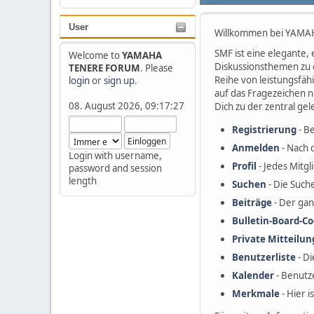
User
Willkommen bei YAMAH
SMF ist eine elegante, 
Welcome to
YAMAHA
Diskussionsthemen zu 
TENERE FORUM
. Please
Reihe von leistungsfä
login
or
sign up
.
auf das Fragezeichen 
08. August 2026, 09:17:27
Dich zu der zentral ge
Registrierung
- Be
Anmelden
- Nach 
Login with username,
Profil
- Jedes Mitgl
password and session
length
Suchen
- Die Such
Beiträge
- Der gan
Bulletin-Board-Co
Private Mitteilu
Benutzerliste
- Di
Kalender
- Benutz
Merkmale
- Hier 