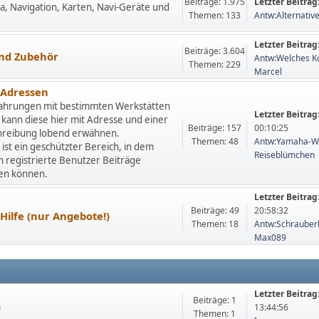
Beiträge: 1.975
Letzter Beitrag
a, Navigation, Karten, Navi-Geräte und
Themen: 133
Antw:Alternativ
Letzter Beitrag
Beiträge: 3.604
nd Zubehör
Antw:Welches Ko
Themen: 229
Marcel
-Adressen
ahrungen mit bestimmten Werkstätten
Letzter Beitrag
 kann diese hier mit Adresse und einer
Beiträge: 157
00:10:25
hreibung lobend erwähnen.
Themen: 48
Antw:Yamaha-Wer
 ist ein geschützter Bereich, in dem
Reiseblümchen
ch registrierte Benutzer Beiträge
hen können.
Letzter Beitrag
Beiträge: 49
20:58:32
Hilfe (nur Angebote!)
Themen: 18
Antw:Schrauberh
Max089
Letzter Beitrag
Beiträge: 1
m
13:44:56
Themen: 1