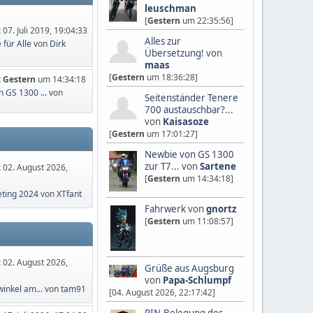
leuschman
[
Gestern
um 22:35:56]
:
07. Juli 2019, 19:04:33
Alles zur
für Alle
von
Dirk
Übersetzung!
von
maas
[
Gestern
um 18:36:28]
:
Gestern
um 14:34:18
 GS 1300 ...
von
Seitenständer Tenere
700 austauschbar?...
von
Kaisasoze
[
Gestern
um 17:01:27]
Newbie von GS 1300
zur T7...
von
Sartene
:
02. August 2026,
[
Gestern
um 14:34:18]
eting 2024
von
XTfant
Fahrwerk
von
gnortz
[
Gestern
um 11:08:57]
:
02. August 2026,
Grüße aus Augsburg
von
Papa-Schlumpf
inkel am...
von
tam91
[04. August 2026, 22:17:42]
PIN-Belegung des