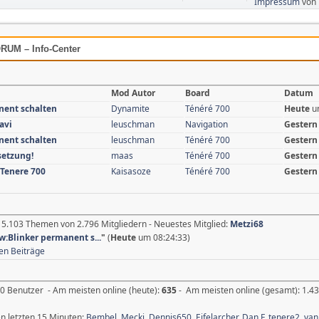
Impressum
von
UM – Info-Center
Mod Autor
Board
Datum
nent schalten
Dynamite
Ténéré 700
Heute
u
avi
leuschman
Navigation
Gestern
nent schalten
leuschman
Ténéré 700
Gestern
setzung!
maas
Ténéré 700
Gestern
 Tenere 700
Kaisasoze
Ténéré 700
Gestern
15.103 Themen von 2.796 Mitgliedern - Neuestes Mitglied:
Metzi68
w:Blinker permanent s...
"
(
Heute
um 08:24:33)
en Beiträge
0 Benutzer - Am meisten online (heute):
635
- Am meisten online (gesamt): 1.43
en letzten 15 Minuten:
Bembel
,
Mecki
,
Dennis650
,
Eifelarcher
,
Dan.F
,
tenere2
,
van