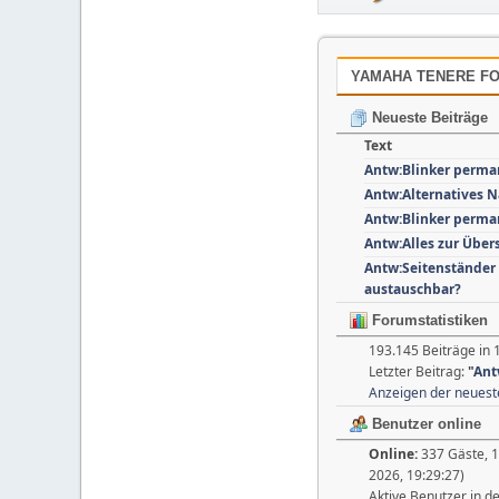
YAMAHA TENERE FOR
Neueste Beiträge
Text
Antw:Blinker perma
Antw:Alternatives N
Antw:Blinker perma
Antw:Alles zur Über
Antw:Seitenständer
austauschbar?
Forumstatistiken
193.145 Beiträge in 
Letzter Beitrag:
"
Ant
Anzeigen der neuest
Benutzer online
Online:
337 Gäste, 1
2026, 19:29:27)
Aktive Benutzer in d