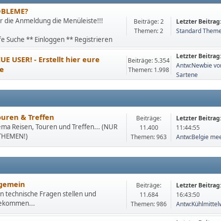
OBLEME?
ür die Anmeldung die Menüleiste!!!
Beiträge: 2
Letzter Beitrag
Themen: 2
Standard Theme 
fe Suche ** Einloggen ** Registrieren
Letzter Beitrag
UE USER! - Erstellt hier eure
Beiträge: 5.354
Antw:Newbie von
te
Themen: 1.998
Sartene
ouren & Treffen
Beiträge:
Letzter Beitrag
ema Reisen, Touren und Treffen... (NUR
11.400
11:44:55
HEMEN!)
Themen: 963
Antw:Belgie me
lgemein
Beiträge:
Letzter Beitrag
n technische Fragen stellen und
11.684
16:43:50
ekommen...
Themen: 986
Antw:Kühlmittelw