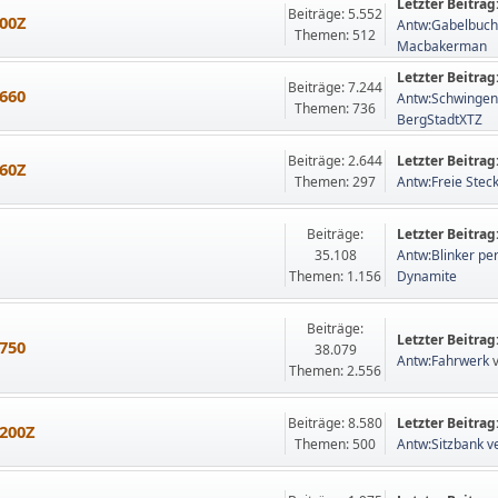
Letzter Beitrag
Beiträge: 5.552
00Z
Antw:Gabelbuch
Themen: 512
Macbakerman
Letzter Beitrag
Beiträge: 7.244
660
Antw:Schwinge
Themen: 736
BergStadtXTZ
Beiträge: 2.644
Letzter Beitrag
60Z
Themen: 297
Antw:Freie Steck
Beiträge:
Letzter Beitrag
35.108
Antw:Blinker pe
Themen: 1.156
Dynamite
Beiträge:
Letzter Beitrag
750
38.079
Antw:Fahrwerk
Themen: 2.556
Beiträge: 8.580
Letzter Beitrag
200Z
Themen: 500
Antw:Sitzbank ve