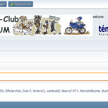
ggen
Registrieren
650
,
Eifelarcher
,
Dan.F
,
tenere2
,
vanbudd
,
Marco1971
,
BenzinBlume
,
Bum