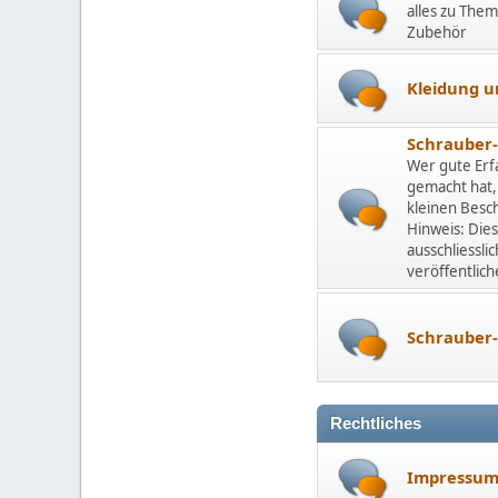
alles zu Them
Zubehör
Kleidung u
Schrauber
Wer gute Erf
gemacht hat,
kleinen Besc
Hinweis: Dies
ausschliessli
veröffentlic
Schrauber-
Rechtliches
Impressu