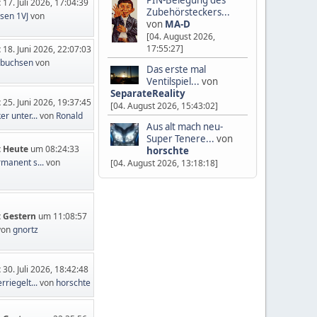
:
17. Juli 2026, 17:04:39
Zubehörsteckers...
sen 1VJ
von
von
MA-D
[04. August 2026,
17:55:27]
:
18. Juni 2026, 22:07:03
nbuchsen
von
Das erste mal
Ventilspiel...
von
SeparateReality
:
25. Juni 2026, 19:37:45
[04. August 2026, 15:43:02]
er unter...
von
Ronald
Aus alt mach neu-
Super Tenere...
von
:
Heute
um 08:24:33
horschte
rmanent s...
von
[04. August 2026, 13:18:18]
:
Gestern
um 11:08:57
von
gnortz
:
30. Juli 2026, 18:42:48
rriegelt...
von
horschte