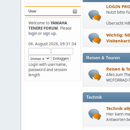
LOGIN PR
User
Nutzt bitte f
Welcome to
YAMAHA
Übersicht Hil
TENERE FORUM
. Please
login
or
sign up
.
Wichtig: NE
Visitenkar
06. August 2026, 09:31:34
Reisen & Touren
Login with username,
Reisen & T
password and session
Alles zum Th
length
MOTORRAD-T
Technik
Technik al
Hier kann ma
Antworten b