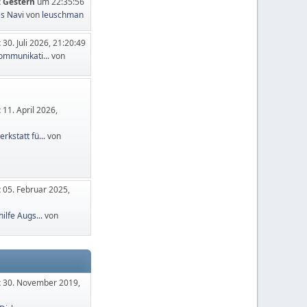
:
Gestern
um 22:35:56
es Navi
von
leuschman
:
30. Juli 2026, 21:20:49
mmunikati...
von
:
11. April 2026,
kstatt fü...
von
:
05. Februar 2025,
ilfe Augs...
von
:
30. November 2019,