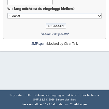
Wie lang möchtest du eingeloggt bleiben?:
Passwort vergessen?
SMF spam
blocked by CleanTalk
|
|
|
TinyPortal
Hilfe
Nutzungsbedingungen und Regeln
Nach oben ▲
,
SMF 2.1.7 © 2026
Simple Machines
Seite erstellt in 0.179 Sekunden mit 23 Abfragen.