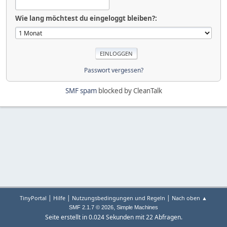
Wie lang möchtest du eingeloggt bleiben?:
Passwort vergessen?
SMF spam
blocked by CleanTalk
|
|
|
TinyPortal
Hilfe
Nutzungsbedingungen und Regeln
Nach oben ▲
,
SMF 2.1.7 © 2026
Simple Machines
Seite erstellt in 0.024 Sekunden mit 22 Abfragen.