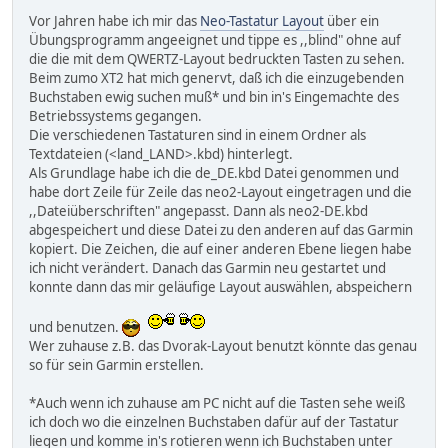
Vor Jahren habe ich mir das
Neo-Tastatur Layout
über ein
Übungsprogramm angeeignet und tippe es ,,blind" ohne auf
die die mit dem QWERTZ-Layout bedruckten Tasten zu sehen.
Beim zumo XT2 hat mich genervt, daß ich die einzugebenden
Buchstaben ewig suchen muß* und bin in's Eingemachte des
Betriebssystems gegangen.
Die verschiedenen Tastaturen sind in einem Ordner als
Textdateien (<land_LAND>.kbd) hinterlegt.
Als Grundlage habe ich die de_DE.kbd Datei genommen und
habe dort Zeile für Zeile das neo2-Layout eingetragen und die
,,Dateiüberschriften" angepasst. Dann als neo2-DE.kbd
abgespeichert und diese Datei zu den anderen auf das Garmin
kopiert. Die Zeichen, die auf einer anderen Ebene liegen habe
ich nicht verändert. Danach das Garmin neu gestartet und
konnte dann das mir geläufige Layout auswählen, abspeichern
und benutzen.
Wer zuhause z.B. das Dvorak-Layout benutzt könnte das genau
so für sein Garmin erstellen.
*Auch wenn ich zuhause am PC nicht auf die Tasten sehe weiß
ich doch wo die einzelnen Buchstaben dafür auf der Tastatur
liegen und komme in's rotieren wenn ich Buchstaben unter