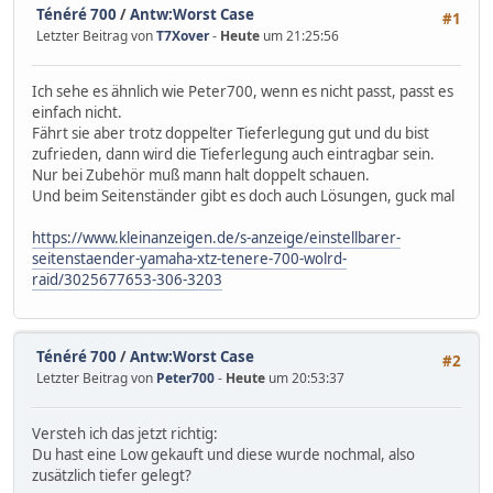
Ténéré 700
/
Antw:Worst Case
#1
Letzter Beitrag von
T7Xover
-
Heute
um 21:25:56
Ich sehe es ähnlich wie Peter700, wenn es nicht passt, passt es
einfach nicht.
Fährt sie aber trotz doppelter Tieferlegung gut und du bist
zufrieden, dann wird die Tieferlegung auch eintragbar sein.
Nur bei Zubehör muß mann halt doppelt schauen.
Und beim Seitenständer gibt es doch auch Lösungen, guck mal
https://www.kleinanzeigen.de/s-anzeige/einstellbarer-
seitenstaender-yamaha-xtz-tenere-700-wolrd-
raid/3025677653-306-3203
Ténéré 700
/
Antw:Worst Case
#2
Letzter Beitrag von
Peter700
-
Heute
um 20:53:37
Versteh ich das jetzt richtig:
Du hast eine Low gekauft und diese wurde nochmal, also
zusätzlich tiefer gelegt?