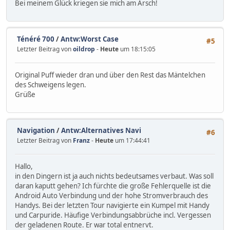
Bei meinem Glück kriegen sie mich am Arsch!
Ténéré 700
/
Antw:Worst Case
#5
Letzter Beitrag von
oildrop
-
Heute
um 18:15:05
Original Puff wieder dran und über den Rest das Mäntelchen
des Schweigens legen.
Grüße
Navigation
/
Antw:Alternatives Navi
#6
Letzter Beitrag von
Franz
-
Heute
um 17:44:41
Hallo,
in den Dingern ist ja auch nichts bedeutsames verbaut. Was soll
daran kaputt gehen? Ich fürchte die große Fehlerquelle ist die
Android Auto Verbindung und der hohe Stromverbrauch des
Handys. Bei der letzten Tour navigierte ein Kumpel mit Handy
und Carpuride. Häufige Verbindungsabbrüche incl. Vergessen
der geladenen Route. Er war total entnervt.