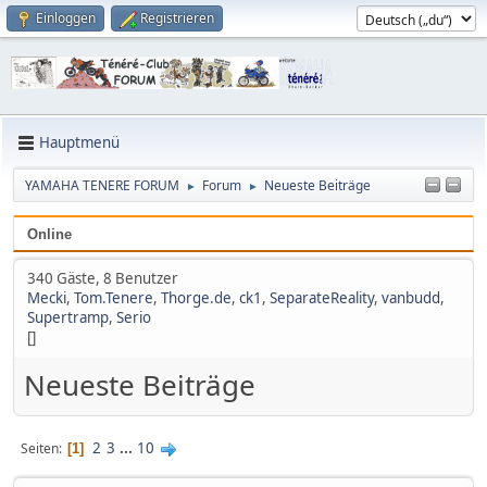
Einloggen
Registrieren
Hauptmenü
YAMAHA TENERE FORUM
Forum
Neueste Beiträge
►
►
Online
340 Gäste, 8 Benutzer
Mecki
,
Tom.Tenere
,
Thorge.de
,
ck1
,
SeparateReality
,
vanbudd
,
Supertramp
,
Serio
[]
Neueste Beiträge
2
3
...
10
Seiten
1