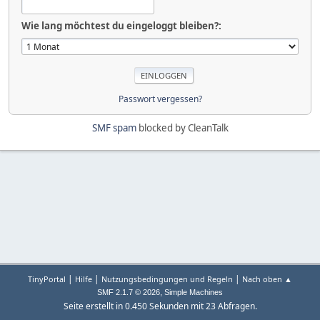
Wie lang möchtest du eingeloggt bleiben?:
Passwort vergessen?
SMF spam
blocked by CleanTalk
|
|
|
TinyPortal
Hilfe
Nutzungsbedingungen und Regeln
Nach oben ▲
,
SMF 2.1.7 © 2026
Simple Machines
Seite erstellt in 0.450 Sekunden mit 23 Abfragen.