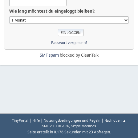
Wie lang möchtest du eingeloggt bleiben?:
Passwort vergessen?
SMF spam
blocked by CleanTalk
|
|
|
TinyPortal
Hilfe
Nutzungsbedingungen und Regeln
Nach oben ▲
,
SMF 2.1.7 © 2026
Simple Machines
Seite erstellt in 0.176 Sekunden mit 23 Abfragen.