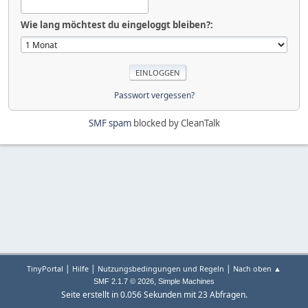
Wie lang möchtest du eingeloggt bleiben?:
Passwort vergessen?
SMF spam
blocked by CleanTalk
|
|
|
TinyPortal
Hilfe
Nutzungsbedingungen und Regeln
Nach oben ▲
,
SMF 2.1.7 © 2026
Simple Machines
Seite erstellt in 0.056 Sekunden mit 23 Abfragen.