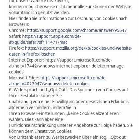
für unsere Website deaktiviert,
können möglicherweise nicht mehr alle Funktionen der Website
vollumfänglich genutzt werden.
Hier finden Sie Informationen zur Löschung von Cookies nach
Browsern:
Chrome:
https://support.google.com/chrome/answer/95647
Safari:
https://support.apple.com/de-
at/guide/safari/sfri11471/mac
Firefox:
https://support.mozilla.org/de/kb/cookies-und-website-
daten-in-firefox-loschen
Internet Explorer: https://support.microsoft.com/de-
at/help/17442/windows-internet-explorer-deletemanage-
cookies
Microsoft Edge:
https://support.microsoft.com/de-
at/help/4027947/windows-delete-cookies
6. Widerspruch und ,,Opt-Out": Das Speichern von Cookies auf
Ihrer Festplatte können Sie
unabhängig von einer Einwilligung oder gesetzlichen Erlaubnis
allgemein verhindern, indem Sie in
Ihren Browser-Einstellungen ,,keine Cookies akzeptieren"
wählen. Dies kann aber eine
Funktionseinschränkung unserer Angebote zur Folge haben. Sie
können dem Einsatz von Cookies
von Drittanbietern zu Werbezwecken über ein sog. ,,Opt-out"