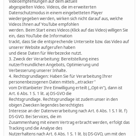
Videoempfehlungen auf dem aktuell
abgespielten Video. Videos, die im erweiterten
Datenschutzmodus in einem eingebetteten Player
wiedergegeben werden, wirken sich nicht darauf aus, welche
Videos Ihnen auf YouTube empfohlen
werden. Beim Start eines Videos (Klick auf das Video) willigen Sie
ein, dass YouTube die Information
trackt, dass Sie die entsprechende Unterseite bzw. das Video auf
unserer Website aufgerufen haben
und diese Daten für Werbezecke nutzt.
3. Zweck der Verarbeitung: Bereitstellung eines
nutzerfreundlichen Angebots, Optimierung und
Verbesserung unserer Inhalte.
4. Rechtsgrundlagen: Haben Sie für Verarbeitung Ihrer
personenbezogenen Daten mittels ,,etracker"
vom Drittanbieter Ihre Einwilligung erteilt (,,Opt-in"), dann ist
Art. 6 Abs. 1 S. 1 lit. a) DS-GVO die
Rechtsgrundlage. Rechtsgrundlage ist zudem unser in den
obigen Zwecken liegendes berechtigtes
Interesse an der Datenverarbeitung nach Art. 6 Abs. 1 S.1 lit. f)
DS-GVO. Bei Services, die im
Zusammenhang mit einem Vertrag erbracht werden, erfolgt das
Tracking und die Analyse des
Nutzerhaltens nach Art. 6 Abs. 1 S. 1 lit. b) DS-GVO, um mit den