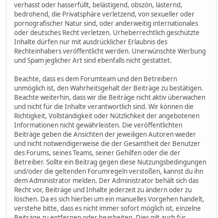
verhasst oder hasserfüllt, belästigend, obszön, lästernd,
bedrohend, die Privatsphäre verletzend, von sexueller oder
pornografischer Natur sind, oder anderweitig internationales
oder deutsches Recht verletzen. Urheberrechtlich geschützte
Inhalte dürfen nur mit ausdrücklicher Erlaubnis des
Rechteinhabers veröffentlicht werden. Unerwünschte Werbung
und Spam jeglicher Art sind ebenfalls nicht gestattet.
Beachte, dass es dem Forumteam und den Betreibern
unmöglich ist, den Wahrheitsgehalt der Beiträge zu bestätigen.
Beachte weiterhin, dass wir die Beiträge nicht aktiv überwachen
und nicht für die Inhalte verantwortlich sind. Wir können die
Richtigkeit, Vollständigkeit oder Nützlichkeit der angebotenen
Informationen nicht gewährleisten. Die veröffentlichten
Beiträge geben die Ansichten der jeweiligen Autoren wieder
und nicht notwendigerweise die der Gesamtheit der Benutzer
des Forums, seines Teams, seiner Gehilfen oder die der
Betreiber. Sollte ein Beitrag gegen diese Nutzungsbedingungen
und/oder die geltenden Forumregeln verstoßen, kannst du ihn
dem Administrator melden. Der Administrator behält sich das
Recht vor, Beiträge und Inhalte jederzeit zu ändern oder zu
löschen. Da es sich hierbei um ein manuelles Vorgehen handelt,
verstehe bitte, dass es nicht immer sofort möglich ist, einzelne
Beiträge zu entfernen oder bearbeiten. Dies gilt auch für