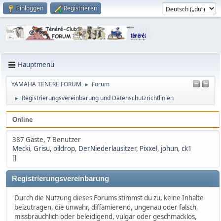
Einloggen
Registrieren
Hauptmenü
YAMAHA TENERE FORUM
Forum
►
Registrierungsvereinbarung und Datenschutzrichtlinien
►
Online
387 Gäste, 7 Benutzer
Mecki
,
Grisu
,
oildrop
,
DerNiederlausitzer
,
Pixxel
,
johun
,
ck1
[]
Registrierungsvereinbarung
Durch die Nutzung dieses Forums stimmst du zu, keine Inhalte
beizutragen, die unwahr, diffamierend, ungenau oder falsch,
missbräuchlich oder beleidigend, vulgär oder geschmacklos,