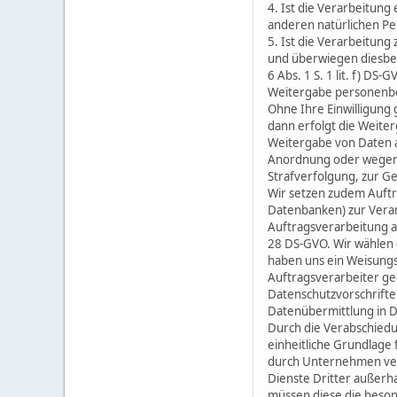
4. Ist die Verarbeitung
anderen natürlichen Pers
5. Ist die Verarbeitung
und überwiegen diesbez
6 Abs. 1 S. 1 lit. f) DS
Weitergabe personenbe
Ohne Ihre Einwilligung g
dann erfolgt die Weite
Weitergabe von Daten a
Anordnung oder wegen 
Strafverfolgung, zur G
Wir setzen zudem Auftr
Datenbanken) zur Vera
Auftragsverarbeitung a
28 DS-GVO. Wir wählen d
haben uns ein Weisungs
Auftragsverarbeiter ge
Datenschutzvorschrift
Datenübermittlung in D
Durch die Verabschied
einheitliche Grundlage
durch Unternehmen vera
Dienste Dritter außerh
müssen diese die beson