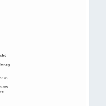
ndet
eferung
sse an
on 365
eren