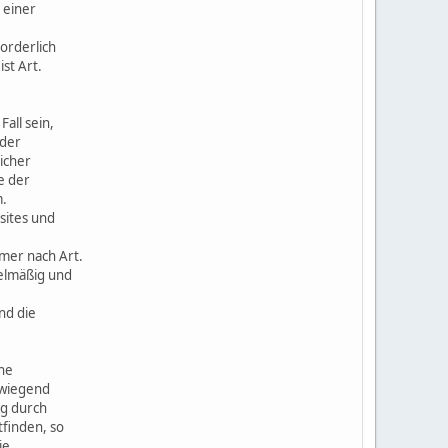
 einer
orderlich
st Art.
all sein,
 der
icher
e der
m.
sites und
mer nach Art.
gelmäßig und
nd die
ne
rwiegend
ng durch
tfinden, so
ie