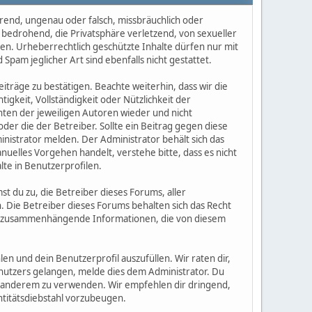
erend, ungenau oder falsch, missbräuchlich oder
, bedrohend, die Privatsphäre verletzend, von sexueller
zen. Urheberrechtlich geschützte Inhalte dürfen nur mit
pam jeglicher Art sind ebenfalls nicht gestattet.
träge zu bestätigen. Beachte weiterhin, dass wir die
tigkeit, Vollständigkeit oder Nützlichkeit der
hten der jeweiligen Autoren wieder und nicht
er die der Betreiber. Sollte ein Beitrag gegen diese
strator melden. Der Administrator behält sich das
anuelles Vorgehen handelt, verstehe bitte, dass es nicht
lte in Benutzerprofilen.
st du zu, die Betreiber dieses Forums, aller
 Die Betreiber dieses Forums behalten sich das Recht
itere zusammenhängende Informationen, die von diesem
n und dein Benutzerprofil auszufüllen. Wir raten dir,
nutzers gelangen, melde dies dem Administrator. Du
 anderem zu verwenden. Wir empfehlen dir dringend,
titätsdiebstahl vorzubeugen.