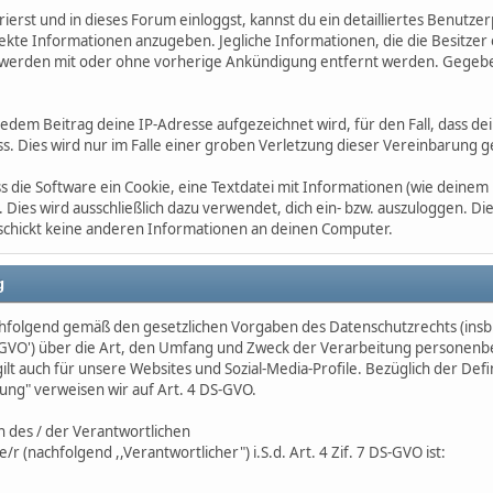
ierst und in dieses Forum einloggst, kannst du ein detailliertes Benutzer
te Informationen anzugeben. Jegliche Informationen, die die Besitzer 
werden mit oder ohne vorherige Ankündigung entfernt werden. Gegebe
 jedem Beitrag deine IP-Adresse aufgezeichnet wird, für den Fall, dass 
s. Dies wird nur im Falle einer groben Verletzung dieser Vereinbarung 
 die Software ein Cookie, eine Textdatei mit Informationen (wie deine
. Dies wird ausschließlich dazu verwendet, dich ein- bzw. auszuloggen. 
chickt keine anderen Informationen an deinen Computer.
g
chfolgend gemäß den gesetzlichen Vorgaben des Datenschutzrechts (ins
VO') über die Art, den Umfang und Zweck der Verarbeitung personen
lt auch für unsere Websites und Sozial-Media-Profile. Bezüglich der De
ung" verweisen wir auf Art. 4 DS-GVO.
 des / der Verantwortlichen
r (nachfolgend ,,Verantwortlicher") i.S.d. Art. 4 Zif. 7 DS-GVO ist: