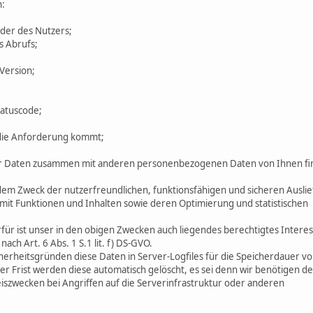
n:
ider des Nutzers;
s Abrufs;
Version;
tatuscode;
 die Anforderung kommt;
er Daten zusammen mit anderen personenbezogenen Daten von Ihnen fi
dem Zweck der nutzerfreundlichen, funktionsfähigen und sicheren Ausli
 mit Funktionen und Inhalten sowie deren Optimierung und statistischen
für ist unser in den obigen Zwecken auch liegendes berechtigtes Intere
ch Art. 6 Abs. 1 S.1 lit. f) DS-GVO.
cherheitsgründen diese Daten in Server-Logfiles für die Speicherdauer v
er Frist werden diese automatisch gelöscht, es sei denn wir benötigen d
zwecken bei Angriffen auf die Serverinfrastruktur oder anderen