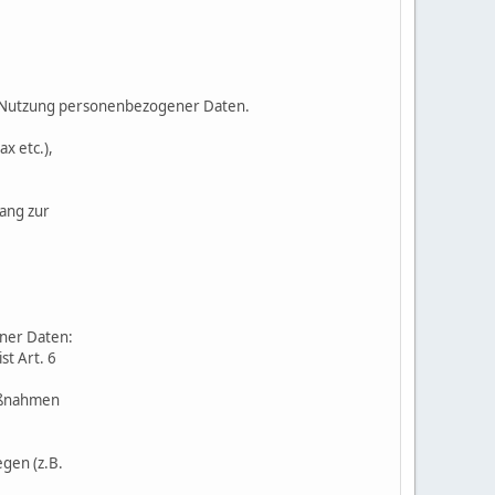
d Nutzung personenbezogener Daten.
x etc.),
gang zur
ner Daten:
st Art. 6
Maßnahmen
egen (z.B.