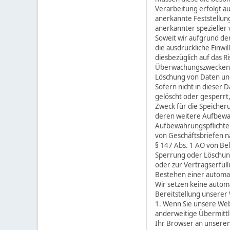
Verarbeitung erfolgt a
anerkannte Feststellun
anerkannter spezieller 
Soweit wir aufgrund der 
die ausdrückliche Einwi
diesbezüglich auf das 
Überwachungszwecken, g
Löschung von Daten un
Sofern nicht in dieser
gelöscht oder gesperrt,
Zweck für die Speicheru
deren weitere Aufbewah
Aufbewahrungspflichten
von Geschäftsbriefen n
§ 147 Abs. 1 AO von Be
Sperrung oder Löschung 
oder zur Vertragserfüll
Bestehen einer automat
Wir setzen keine automa
Bereitstellung unserer 
1. Wenn Sie unsere Webs
anderweitige Übermittl
Ihr Browser an unseren