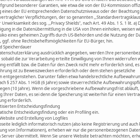
ufgrund besonderer Garantien, wie etwa die von der EU-Kommission offizi
g eines der EU entsprechenden Datenschutzniveaus oder der Beachtung of
vertraglicher Verpflichtungen, der so genannten ,,Standardvertragsklaus
Unwirksamkeit des sog. ,,Privacy Shields", nach Art. 49 Abs. 1 S. 1 lit. a
lligung in die Datenübermittlung in die USA von Ihnen einholen, weisen w
Risiko eines geheimen Zugriffs durch US-Behörden und die Nutzung der D
gf. ohne Rechtsbehelfsmöglichkeiten für EU-Bürger, hin.
d Speicherdauer
 Datenschutzerklärung ausdrücklich angegeben, werden Ihre personenb
 sobald die zur Verarbeitung erteilte Einwilligung von Ihnen widerrufen 
ng entfällt bzw. die Daten für den Zweck nicht mehr erforderlich sind, es
rung ist zu Beweiszwecken erforderlich oder dem stehen gesetzliche
 entgegenstehen. Darunter fallen etwa handelsrechtliche Aufbewahrun
ach § 257 Abs. 1 HGB (6 Jahre) sowie steuerrechtliche Aufbewahrungspfl
legen (10 Jahre). Wenn die vorgeschriebene Aufbewahrungsfrist abläuft, 
Ihrer Daten, es sei denn die Speicherung ist weiterhin für einen Vertr
ung erforderlich.
isierten Entscheidungsfindung
tische Entscheidungsfindung oder ein Profiling ein.
Website und Erstellung von Logfiles
eite lediglich informatorisch nutzen (also keine Registrierung und auch 
ung von Informationen), erheben wir nur die personenbezogenen Daten
 Server übermittelt. Wenn Sie unsere Website betrachten möchten, er