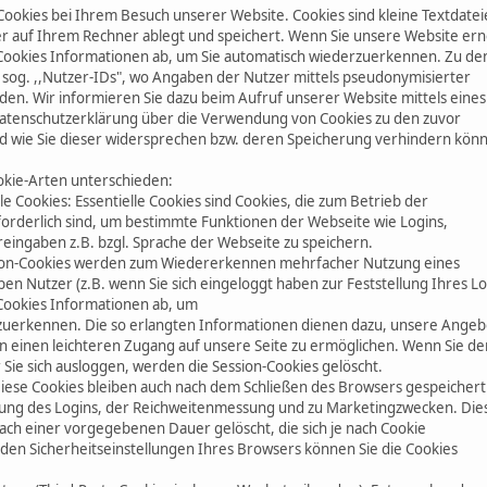
Cookies bei Ihrem Besuch unserer Website. Cookies sind kleine Textdatei
er auf Ihrem Rechner ablegt und speichert. Wenn Sie unsere Website er
Cookies Informationen ab, um Sie automatisch wiederzuerkennen. Zu de
e sog. ,,Nutzer-IDs", wo Angaben der Nutzer mittels pseudonymisierter
den. Wir informieren Sie dazu beim Aufruf unserer Website mittels eines
atenschutzerklärung über die Verwendung von Cookies zu den zuvor
 wie Sie dieser widersprechen bzw. deren Speicherung verhindern kön
kie-Arten unterschieden:
le Cookies: Essentielle Cookies sind Cookies, die zum Betrieb der
orderlich sind, um bestimmte Funktionen der Webseite wie Logins,
ingaben z.B. bzgl. Sprache der Webseite zu speichern.
ssion-Cookies werden zum Wiedererkennen mehrfacher Nutzung eines
en Nutzer (z.B. wenn Sie sich eingeloggt haben zur Feststellung Ihres L
Cookies Informationen ab, um
zuerkennen. Die so erlangten Informationen dienen dazu, unsere Ange
n einen leichteren Zugang auf unsere Seite zu ermöglichen. Wenn Sie de
Sie sich ausloggen, werden die Session-Cookies gelöscht.
 Diese Cookies bleiben auch nach dem Schließen des Browsers gespeichert
rung des Logins, der Reichweitenmessung und zu Marketingzwecken. Die
ach einer vorgegebenen Dauer gelöscht, die sich je nach Cookie
 den Sicherheitseinstellungen Ihres Browsers können Sie die Cookies