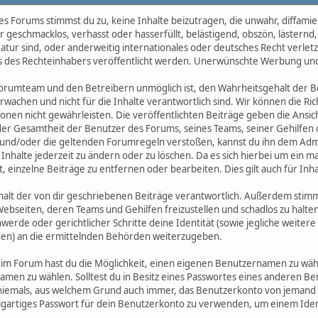
s Forums stimmst du zu, keine Inhalte beizutragen, die unwahr, diffami
r geschmacklos, verhasst oder hasserfüllt, belästigend, obszön, lästernd
tur sind, oder anderweitig internationales oder deutsches Recht verlet
s des Rechteinhabers veröffentlicht werden. Unerwünschte Werbung und S
orumteam und den Betreibern unmöglich ist, den Wahrheitsgehalt der Bei
rwachen und nicht für die Inhalte verantwortlich sind. Wir können die Rich
nen nicht gewährleisten. Die veröffentlichten Beiträge geben die Ansic
er Gesamtheit der Benutzer des Forums, seines Teams, seiner Gehilfen od
d/oder die geltenden Forumregeln verstoßen, kannst du ihn dem Admini
 Inhalte jederzeit zu ändern oder zu löschen. Da es sich hierbei um ein m
t, einzelne Beiträge zu entfernen oder bearbeiten. Dies gilt auch für Inha
Inhalt der von dir geschriebenen Beiträge verantwortlich. Außerdem stimm
eiten, deren Teams und Gehilfen freizustellen und schadlos zu halten.
chwerde oder gerichtlicher Schritte deine Identität (sowie jegliche we
en) an die ermittelnden Behörden weiterzugeben.
 im Forum hast du die Möglichkeit, einen eigenen Benutzernamen zu wähle
en zu wählen. Solltest du in Besitz eines Passwortes eines anderen Be
niemals, aus welchem Grund auch immer, das Benutzerkonto von jemand
igartiges Passwort für dein Benutzerkonto zu verwenden, um einem Iden