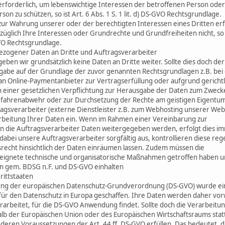
 erforderlich, um lebenswichtige Interessen der betroffenen Person oder
on zu schützen, so ist Art. 6 Abs. 1 S. 1 lit. d) DS-GVO Rechtsgrundlage.
 zur Wahrung unserer oder der berechtigten Interessen eines Dritten erf
üglich Ihre Interessen oder Grundrechte und Grundfreiheiten nicht, so i
-GVO Rechtsgrundlage.
zogener Daten an Dritte und Auftragsverarbeiter
eben wir grundsätzlich keine Daten an Dritte weiter. Sollte dies doch der F
rgabe auf der Grundlage der zuvor genannten Rechtsgrundlagen z.B. bei
n Online-Paymentanbieter zur Vertragserfüllung oder aufgrund gerichtl
einer gesetzlichen Verpflichtung zur Herausgabe der Daten zum Zweck
efahrenabwehr oder zur Durchsetzung der Rechte am geistigen Eigentu
agsverarbeiter (externe Dienstleister z.B. zum Webhosting unserer Web
rbeitung Ihrer Daten ein. Wenn im Rahmen einer Vereinbarung zur
n die Auftragsverarbeiter Daten weitergegeben werden, erfolgt dies im
abei unsere Auftragsverarbeiter sorgfältig aus, kontrollieren diese re
recht hinsichtlich der Daten einräumen lassen. Zudem müssen die
eignete technische und organisatorische Maßnahmen getroffen haben u
en gem. BDSG n.F. und DS-GVO einhalten
rittstaaten
ung der europäischen Datenschutz-Grundverordnung (DS-GVO) wurde ei
 für den Datenschutz in Europa geschaffen. Ihre Daten werden daher vo
rbeitet, für die DS-GVO Anwendung findet. Sollte doch die Verarbeitu
alb der Europäischen Union oder des Europäischen Wirtschaftsraums stat
deren Voraussetzungen der Art. 44 ff. DS-GVO erfüllen. Das bedeutet, d