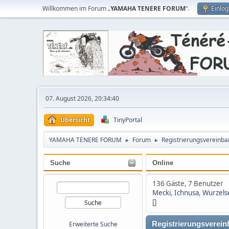
Willkommen im Forum „
YAMAHA TENERE FORUM
“.
Einlo
07. August 2026, 20:34:40
Übersicht
TinyPortal
YAMAHA TENERE FORUM
Forum
Registrierungsvereinba
►
►
Suche
Online
136 Gäste, 7 Benutzer
Mecki
,
Ichnusa
,
Wurzels
[]
Erweiterte Suche
Registrierungsverei