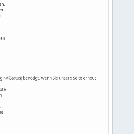
en,
neut
n
nen
oginStatus) benötigt. Wenn Sie unsere Seite erneut
bote
n
.
se