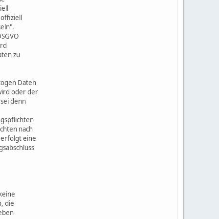
ell
fiziell
eln".
) DSGVO
ird
aten zu
ezogen Daten
wird oder der
 sei denn
gspflichten
ichten nach
erfolgt eine
agsabschluss
keine
, die
heben