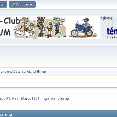
ggen
Registrieren
rung und Datenschutzrichtlinien
epp RT
,
Hein
,
Marco1971
,
mgienke
,
oildrop
nbarung