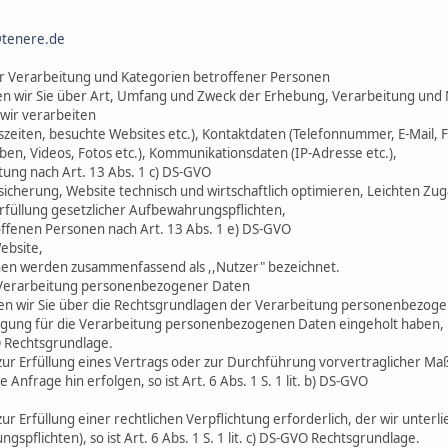
tenere.de
r Verarbeitung und Kategorien betroffener Personen
en wir Sie über Art, Umfang und Zweck der Erhebung, Verarbeitung un
 wir verarbeiten
zeiten, besuchte Websites etc.), Kontaktdaten (Telefonnummer, E-Mail, Fa
ben, Videos, Fotos etc.), Kommunikationsdaten (IP-Adresse etc.),
tung nach Art. 13 Abs. 1 c) DS-GVO
icherung, Website technisch und wirtschaftlich optimieren, Leichten Zu
rfüllung gesetzlicher Aufbewahrungspflichten,
offenen Personen nach Art. 13 Abs. 1 e) DS-GVO
ebsite,
nen werden zusammenfassend als ,,Nutzer" bezeichnet.
Verarbeitung personenbezogener Daten
en wir Sie über die Rechtsgrundlagen der Verarbeitung personenbezoge
ligung für die Verarbeitung personenbezogenen Daten eingeholt haben, i
VO Rechtsgrundlage.
g zur Erfüllung eines Vertrags oder zur Durchführung vorvertraglicher 
e Anfrage hin erfolgen, so ist Art. 6 Abs. 1 S. 1 lit. b) DS-GVO
zur Erfüllung einer rechtlichen Verpflichtung erforderlich, der wir unterli
spflichten), so ist Art. 6 Abs. 1 S. 1 lit. c) DS-GVO Rechtsgrundlage.