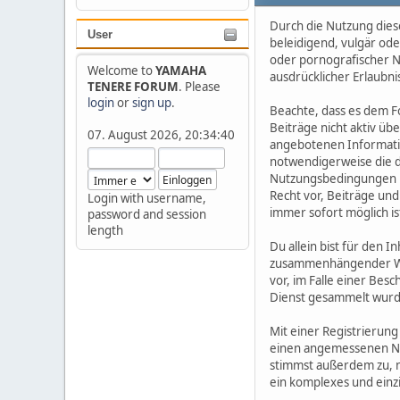
Durch die Nutzung diese
User
beleidigend, vulgär ode
oder pornografischer Na
Welcome to
YAMAHA
ausdrücklicher Erlaubni
TENERE FORUM
. Please
login
or
sign up
.
Beachte, dass es dem F
Beiträge nicht aktiv übe
07. August 2026, 20:34:40
angebotenen Informatio
notwendigerweise die d
Nutzungsbedingungen un
Recht vor, Beiträge und
Login with username,
immer sofort möglich is
password and session
length
Du allein bist für den 
zusammenhängender Webs
vor, im Falle einer Bes
Dienst gesammelt wurd
Mit einer Registrierung
einen angemessenen Nam
stimmst außerdem zu, 
ein komplexes und einz