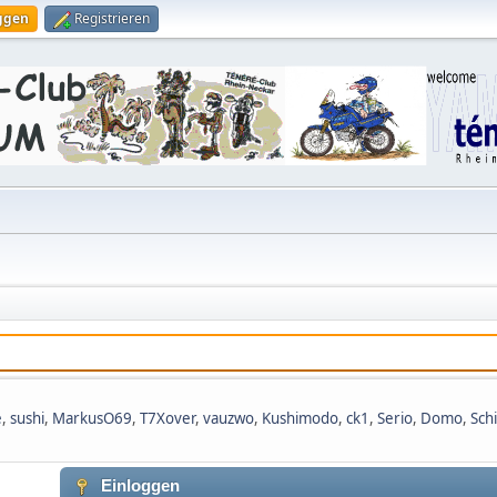
ggen
Registrieren
e
,
sushi
,
MarkusO69
,
T7Xover
,
vauzwo
,
Kushimodo
,
ck1
,
Serio
,
Domo
,
Schi
Einloggen