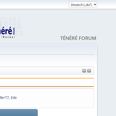
TÉNÉRÉ FORUM
llerT7
,
Ede