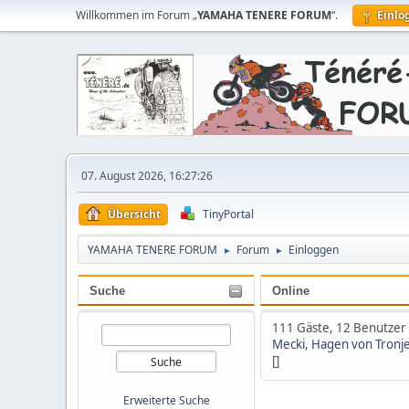
Willkommen im Forum „
YAMAHA TENERE FORUM
“.
Einlo
07. August 2026, 16:27:26
Übersicht
TinyPortal
YAMAHA TENERE FORUM
Forum
Einloggen
►
►
Suche
Online
111 Gäste, 12 Benutzer
Mecki
,
Hagen von Tronj
[]
Erweiterte Suche