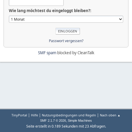
Wie lang möchtest du eingeloggt bleiben?:
Passwort vergessen?
SMF spam
blocked by CleanTalk
|
|
|
TinyPortal
Hilfe
Nutzungsbedingungen und Regeln
Nach oben ▲
,
SMF 2.1.7 © 2026
Simple Machines
Seite erstellt in 0.189 Sekunden mit 23 Abfragen.