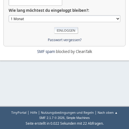
Wie lang möchtest du eingeloggt bleiben?:
Passwort vergessen?
SMF spam
blocked by CleanTalk
|
|
|
TinyPortal
Hilfe
Nutzungsbedingungen und Regeln
Nach oben ▲
,
SMF 2.1.7 © 2026
Simple Machines
Seite erstellt in 0.022 Sekunden mit 22 Abfragen.