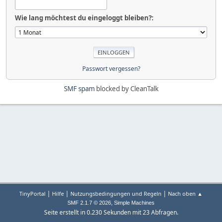
Wie lang möchtest du eingeloggt bleiben?:
Passwort vergessen?
SMF spam
blocked by CleanTalk
|
|
|
TinyPortal
Hilfe
Nutzungsbedingungen und Regeln
Nach oben ▲
,
SMF 2.1.7 © 2026
Simple Machines
Seite erstellt in 0.230 Sekunden mit 23 Abfragen.