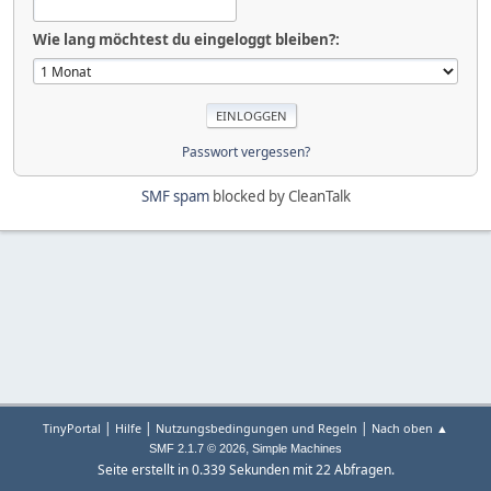
Wie lang möchtest du eingeloggt bleiben?:
Passwort vergessen?
SMF spam
blocked by CleanTalk
|
|
|
TinyPortal
Hilfe
Nutzungsbedingungen und Regeln
Nach oben ▲
,
SMF 2.1.7 © 2026
Simple Machines
Seite erstellt in 0.339 Sekunden mit 22 Abfragen.