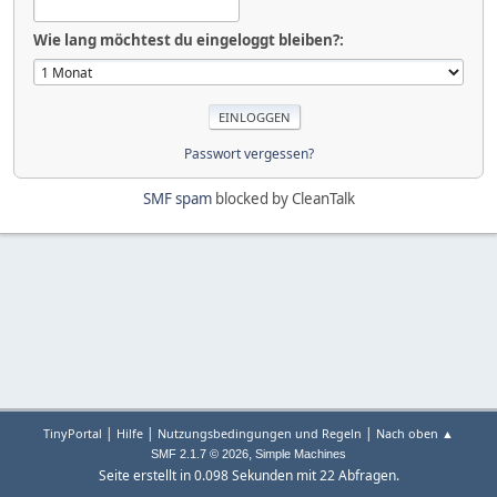
Wie lang möchtest du eingeloggt bleiben?:
Passwort vergessen?
SMF spam
blocked by CleanTalk
|
|
|
TinyPortal
Hilfe
Nutzungsbedingungen und Regeln
Nach oben ▲
,
SMF 2.1.7 © 2026
Simple Machines
Seite erstellt in 0.098 Sekunden mit 22 Abfragen.