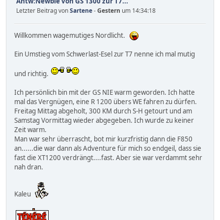
Antw:Newbie von GS 1300 zur T7...
Letzter Beitrag von
Sartene
-
Gestern
um 14:34:18
Willkommen wagemutiges Nordlicht.
Ein Umstieg vom Schwerlast-Esel zur T7 nenne ich mal mutig
und richtig.
Ich persönlich bin mit der GS NIE warm geworden. Ich hatte
mal das Vergnügen, eine R 1200 übers WE fahren zu dürfen.
Freitag Mittag abgeholt, 300 KM durch S-H getourt und am
Samstag Vormittag wieder abgegeben. Ich wurde zu keiner
Zeit warm.
Man war sehr überrascht, bot mir kurzfristig dann die F850
an......die war dann als Adventure für mich so endgeil, dass sie
fast die XT1200 verdrängt....fast. Aber sie war verdammt sehr
nah dran.
Kaleu