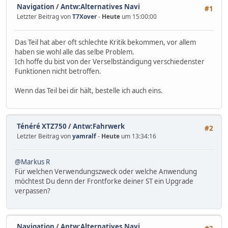
Navigation
/
Antw:Alternatives Navi
#1
Letzter Beitrag von
T7Xover
-
Heute
um 15:00:00
Das Teil hat aber oft schlechte Kritik bekommen, vor allem
haben sie wohl alle das selbe Problem.
Ich hoffe du bist von der Verselbständigung verschiedenster
Funktionen nicht betroffen.
Wenn das Teil bei dir hält, bestelle ich auch eins.
Ténéré XTZ750
/
Antw:Fahrwerk
#2
Letzter Beitrag von
yamralf
-
Heute
um 13:34:16
@Markus R
Für welchen Verwendungszweck oder welche Anwendung
möchtest Du denn der Frontforke deiner ST ein Upgrade
verpassen?
Navigation
/
Antw:Alternatives Navi