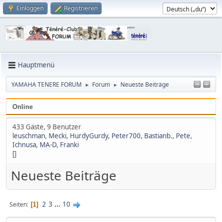
Einloggen
Registrieren
Hauptmenü
YAMAHA TENERE FORUM
Forum
Neueste Beiträge
►
►
Online
433 Gäste, 9 Benutzer
leuschman
,
Mecki
,
HurdyGurdy
,
Peter700
,
Bastianb.
,
Pete
,
Ichnusa
,
MA-D
,
Franki
[]
Neueste Beiträge
2
3
...
10
Seiten
1