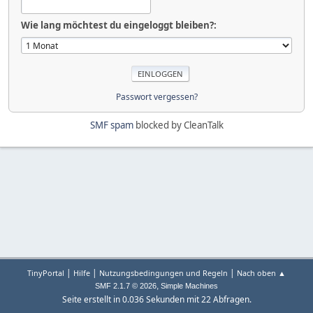
Wie lang möchtest du eingeloggt bleiben?:
Passwort vergessen?
SMF spam
blocked by CleanTalk
|
|
|
TinyPortal
Hilfe
Nutzungsbedingungen und Regeln
Nach oben ▲
,
SMF 2.1.7 © 2026
Simple Machines
Seite erstellt in 0.036 Sekunden mit 22 Abfragen.