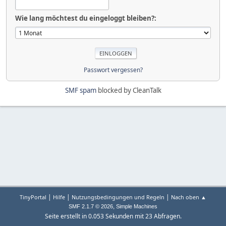
Wie lang möchtest du eingeloggt bleiben?:
Passwort vergessen?
SMF spam
blocked by CleanTalk
|
|
|
TinyPortal
Hilfe
Nutzungsbedingungen und Regeln
Nach oben ▲
,
SMF 2.1.7 © 2026
Simple Machines
Seite erstellt in 0.053 Sekunden mit 23 Abfragen.