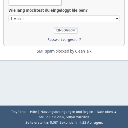
Wie lang möchtest du eingeloggt bleiben?:
Passwort vergessen?
SMF spam
blocked by CleanTalk
|
|
|
TinyPortal
Hilfe
Nutzungsbedingungen und Regeln
Nach oben ▲
,
SMF 2.1.7 © 2026
Simple Machines
Seite erstellt in 0.081 Sekunden mit 22 Abfragen.