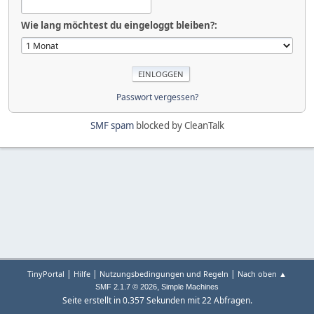
Wie lang möchtest du eingeloggt bleiben?:
Passwort vergessen?
SMF spam
blocked by CleanTalk
|
|
|
TinyPortal
Hilfe
Nutzungsbedingungen und Regeln
Nach oben ▲
,
SMF 2.1.7 © 2026
Simple Machines
Seite erstellt in 0.357 Sekunden mit 22 Abfragen.