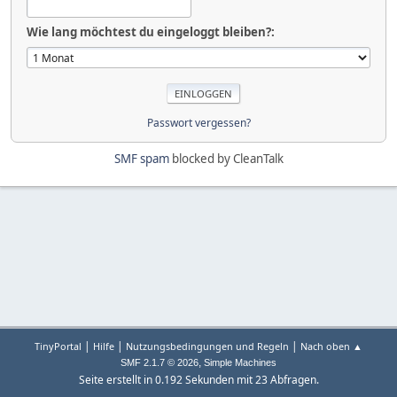
Wie lang möchtest du eingeloggt bleiben?:
Passwort vergessen?
SMF spam
blocked by CleanTalk
|
|
|
TinyPortal
Hilfe
Nutzungsbedingungen und Regeln
Nach oben ▲
,
SMF 2.1.7 © 2026
Simple Machines
Seite erstellt in 0.192 Sekunden mit 23 Abfragen.