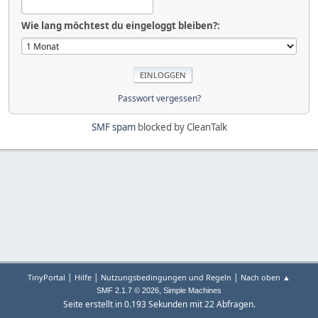
Wie lang möchtest du eingeloggt bleiben?:
Passwort vergessen?
SMF spam
blocked by CleanTalk
|
|
|
TinyPortal
Hilfe
Nutzungsbedingungen und Regeln
Nach oben ▲
,
SMF 2.1.7 © 2026
Simple Machines
Seite erstellt in 0.193 Sekunden mit 22 Abfragen.