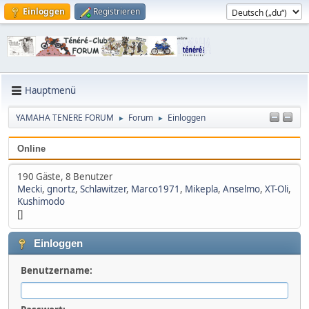
Einloggen
Registrieren
Hauptmenü
YAMAHA TENERE FORUM
Forum
Einloggen
►
►
Online
190 Gäste, 8 Benutzer
Mecki
,
gnortz
,
Schlawitzer
,
Marco1971
,
Mikepla
,
Anselmo
,
XT-Oli
,
Kushimodo
[]
Einloggen
Benutzername: