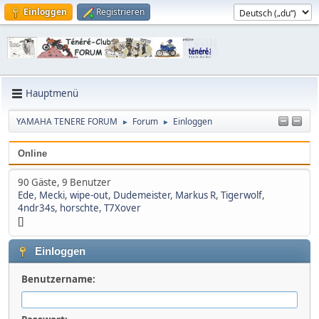
Einloggen
Registrieren
Hauptmenü
YAMAHA TENERE FORUM
Forum
Einloggen
►
►
Online
90 Gäste, 9 Benutzer
Ede
,
Mecki
,
wipe-out
,
Dudemeister
,
Markus R
,
Tigerwolf
,
4ndr34s
,
horschte
,
T7Xover
[]
Einloggen
Benutzername: