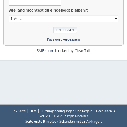
Wie lang möchtest du eingeloggt bleiben?:
Passwort vergessen?
SMF spam
blocked by CleanTalk
|
|
|
TinyPortal
Hilfe
Nutzungsbedingungen und Regeln
Nach oben ▲
,
SMF 2.1.7 © 2026
Simple Machines
Seite erstellt in 0.207 Sekunden mit 23 Abfragen.