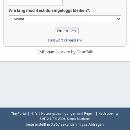
Wie lang möchtest du eingeloggt bleiben?:
Passwort vergessen?
SMF spam
blocked by CleanTalk
|
|
|
TinyPortal
Hilfe
Nutzungsbedingungen und Regeln
Nach oben ▲
,
SMF 2.1.7 © 2026
Simple Machines
Seite erstellt in 0.367 Sekunden mit 23 Abfragen.