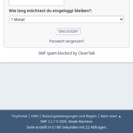
Wie lang möchtest du eingeloggt bleiben?:
Passwort vergessen?
SMF spam
blocked by CleanTalk
|
|
|
TinyPortal
Hilfe
Nutzungsbedingungen und Regeln
Nach oben ▲
,
SMF 2.1.7 © 2026
Simple Machines
Seite erstellt in 0.186 Sekunden mit 22 Abfragen.