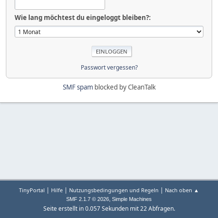
Wie lang möchtest du eingeloggt bleiben?:
Passwort vergessen?
SMF spam
blocked by CleanTalk
|
|
|
TinyPortal
Hilfe
Nutzungsbedingungen und Regeln
Nach oben ▲
,
SMF 2.1.7 © 2026
Simple Machines
Seite erstellt in 0.057 Sekunden mit 22 Abfragen.