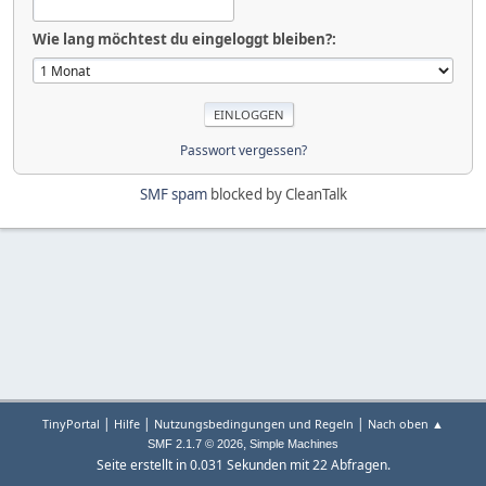
Wie lang möchtest du eingeloggt bleiben?:
Passwort vergessen?
SMF spam
blocked by CleanTalk
|
|
|
TinyPortal
Hilfe
Nutzungsbedingungen und Regeln
Nach oben ▲
,
SMF 2.1.7 © 2026
Simple Machines
Seite erstellt in 0.031 Sekunden mit 22 Abfragen.