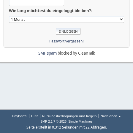
Wie lang möchtest du eingeloggt bleiben?:
Passwort vergessen?
SMF spam
blocked by CleanTalk
|
|
|
TinyPortal
Hilfe
Nutzungsbedingungen und Regeln
Nach oben ▲
,
SMF 2.1.7 © 2026
Simple Machines
Seite erstellt in 0.312 Sekunden mit 22 Abfragen.