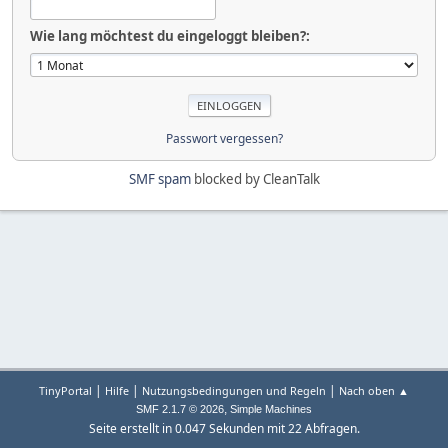
Wie lang möchtest du eingeloggt bleiben?:
Passwort vergessen?
SMF spam
blocked by CleanTalk
|
|
|
TinyPortal
Hilfe
Nutzungsbedingungen und Regeln
Nach oben ▲
,
SMF 2.1.7 © 2026
Simple Machines
Seite erstellt in 0.047 Sekunden mit 22 Abfragen.