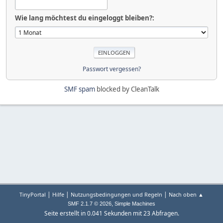
Wie lang möchtest du eingeloggt bleiben?:
Passwort vergessen?
SMF spam
blocked by CleanTalk
|
|
|
TinyPortal
Hilfe
Nutzungsbedingungen und Regeln
Nach oben ▲
,
SMF 2.1.7 © 2026
Simple Machines
Seite erstellt in 0.041 Sekunden mit 23 Abfragen.