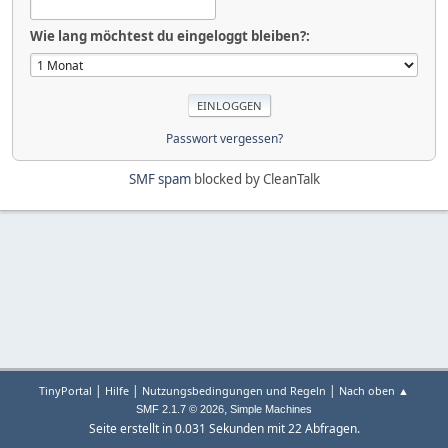
Wie lang möchtest du eingeloggt bleiben?:
Passwort vergessen?
SMF spam
blocked by CleanTalk
|
|
|
TinyPortal
Hilfe
Nutzungsbedingungen und Regeln
Nach oben ▲
,
SMF 2.1.7 © 2026
Simple Machines
Seite erstellt in 0.031 Sekunden mit 22 Abfragen.