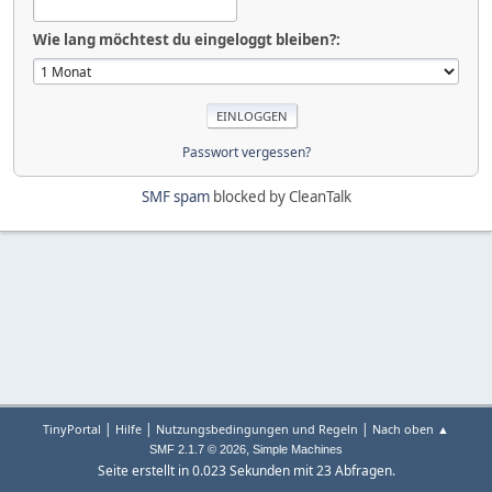
Wie lang möchtest du eingeloggt bleiben?:
Passwort vergessen?
SMF spam
blocked by CleanTalk
|
|
|
TinyPortal
Hilfe
Nutzungsbedingungen und Regeln
Nach oben ▲
,
SMF 2.1.7 © 2026
Simple Machines
Seite erstellt in 0.023 Sekunden mit 23 Abfragen.