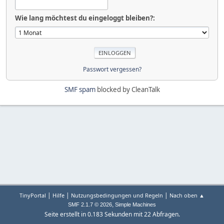
Wie lang möchtest du eingeloggt bleiben?:
Passwort vergessen?
SMF spam
blocked by CleanTalk
|
|
|
TinyPortal
Hilfe
Nutzungsbedingungen und Regeln
Nach oben ▲
,
SMF 2.1.7 © 2026
Simple Machines
Seite erstellt in 0.183 Sekunden mit 22 Abfragen.