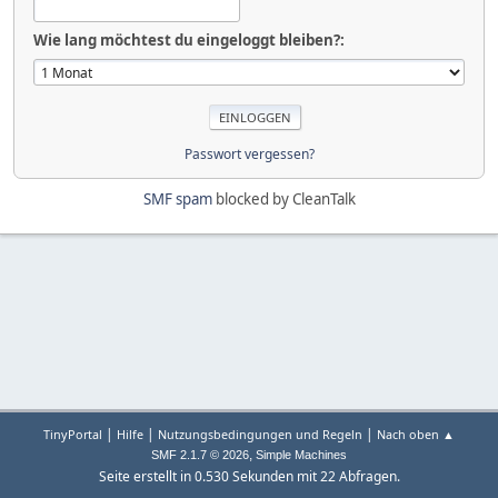
Wie lang möchtest du eingeloggt bleiben?:
Passwort vergessen?
SMF spam
blocked by CleanTalk
|
|
|
TinyPortal
Hilfe
Nutzungsbedingungen und Regeln
Nach oben ▲
,
SMF 2.1.7 © 2026
Simple Machines
Seite erstellt in 0.530 Sekunden mit 22 Abfragen.