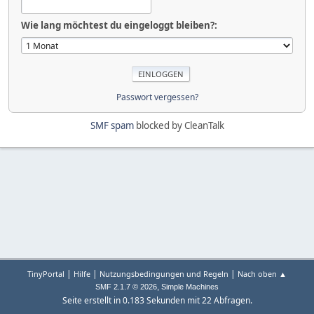
Wie lang möchtest du eingeloggt bleiben?:
Passwort vergessen?
SMF spam
blocked by CleanTalk
|
|
|
TinyPortal
Hilfe
Nutzungsbedingungen und Regeln
Nach oben ▲
,
SMF 2.1.7 © 2026
Simple Machines
Seite erstellt in 0.183 Sekunden mit 22 Abfragen.