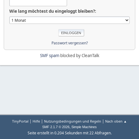
Wie lang möchtest du eingeloggt bleiben?:
Passwort vergessen?
SMF spam
blocked by CleanTalk
|
|
|
TinyPortal
Hilfe
Nutzungsbedingungen und Regeln
Nach oben ▲
,
SMF 2.1.7 © 2026
Simple Machines
Seite erstellt in 0.204 Sekunden mit 22 Abfragen.