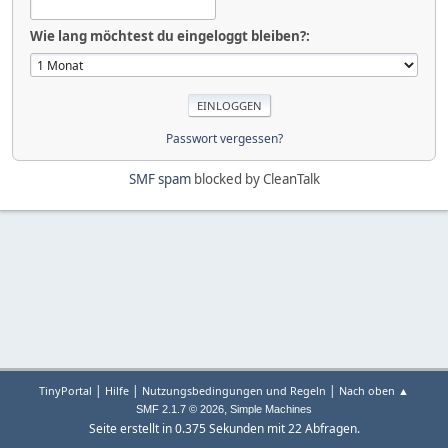
Wie lang möchtest du eingeloggt bleiben?:
Passwort vergessen?
SMF spam
blocked by CleanTalk
|
|
|
TinyPortal
Hilfe
Nutzungsbedingungen und Regeln
Nach oben ▲
,
SMF 2.1.7 © 2026
Simple Machines
Seite erstellt in 0.375 Sekunden mit 22 Abfragen.