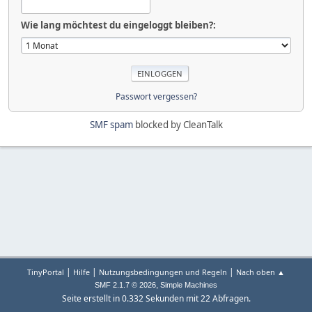
Wie lang möchtest du eingeloggt bleiben?:
Passwort vergessen?
SMF spam
blocked by CleanTalk
|
|
|
TinyPortal
Hilfe
Nutzungsbedingungen und Regeln
Nach oben ▲
,
SMF 2.1.7 © 2026
Simple Machines
Seite erstellt in 0.332 Sekunden mit 22 Abfragen.