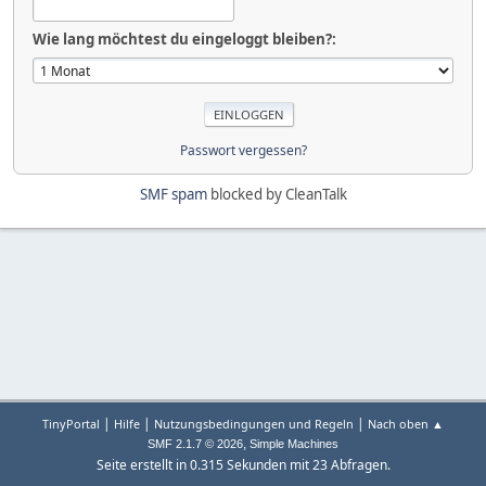
Wie lang möchtest du eingeloggt bleiben?:
Passwort vergessen?
SMF spam
blocked by CleanTalk
|
|
|
TinyPortal
Hilfe
Nutzungsbedingungen und Regeln
Nach oben ▲
,
SMF 2.1.7 © 2026
Simple Machines
Seite erstellt in 0.315 Sekunden mit 23 Abfragen.