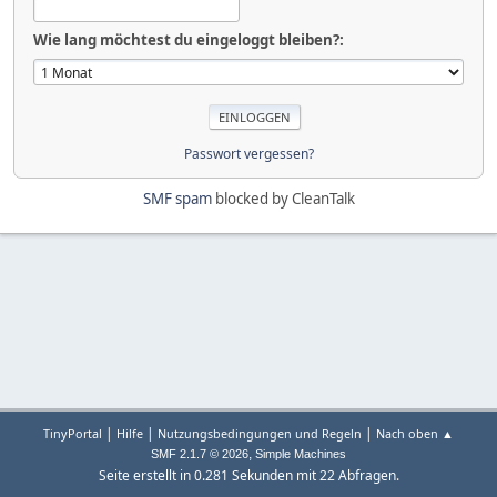
Wie lang möchtest du eingeloggt bleiben?:
Passwort vergessen?
SMF spam
blocked by CleanTalk
|
|
|
TinyPortal
Hilfe
Nutzungsbedingungen und Regeln
Nach oben ▲
,
SMF 2.1.7 © 2026
Simple Machines
Seite erstellt in 0.281 Sekunden mit 22 Abfragen.