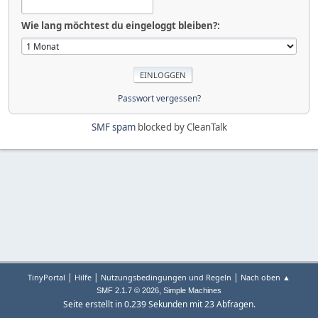
Wie lang möchtest du eingeloggt bleiben?:
Passwort vergessen?
SMF spam
blocked by CleanTalk
|
|
|
TinyPortal
Hilfe
Nutzungsbedingungen und Regeln
Nach oben ▲
,
SMF 2.1.7 © 2026
Simple Machines
Seite erstellt in 0.239 Sekunden mit 23 Abfragen.